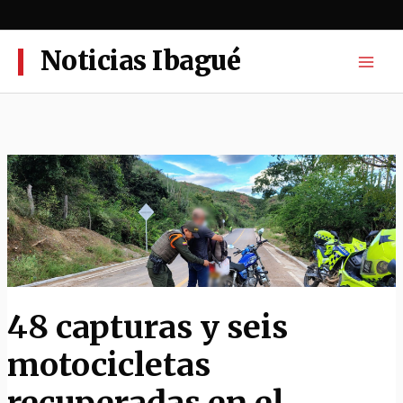
Ir
al
contenido
Noticias Ibagué
48 capturas y seis
motocicletas
recuperadas en el