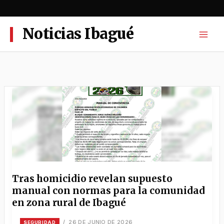
Ir
al
contenido
Noticias Ibagué
Tras homicidio revelan supuesto
manual con normas para la comunidad
en zona rural de Ibagué
26 DE JUNIO DE 2026
/
SEGURIDAD