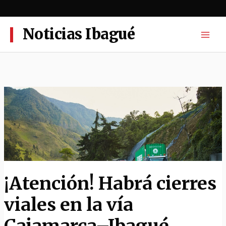
Ir
al
contenido
Noticias Ibagué
¡Atención! Habrá cierres
viales en la vía
Cajamarca–Ibagué