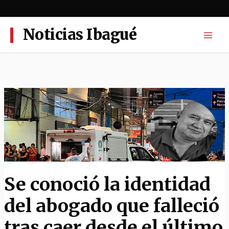
Ir
al
contenido
Noticias Ibagué
Se conoció la identidad
del abogado que falleció
tras caer desde el último