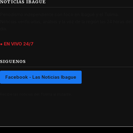
NOTICIAS IBAGUÉ
Periodismo independiente con foco en Ibagué y el Tolima.
Noticias verificadas, análisis y la voz de la región las 24 horas del
día.
● EN VIVO 24/7
SIGUENOS
Facebook - Las Noticias Ibague
Recibe las noticias del Tolima al instante.