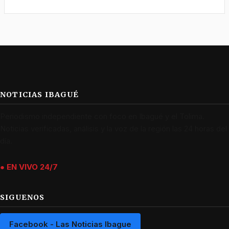
NOTICIAS IBAGUÉ
Periodismo independiente con foco en Ibagué y el Tolima.
Noticias verificadas, análisis y la voz de la región las 24 horas del
día.
● EN VIVO 24/7
SIGUENOS
Facebook - Las Noticias Ibague