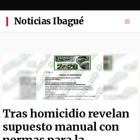
Ir
al
contenido
Noticias Ibagué
Tras homicidio revelan
supuesto manual con
normas para la