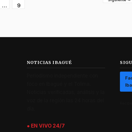
…
9
NOTICIAS IBAGUÉ
SIG
Periodismo independiente con
Fa
foco en Ibagué y el Tolima.
Ib
Noticias verificadas, análisis y la
voz de la región las 24 horas del
Recibe 
día.
● EN VIVO 24/7