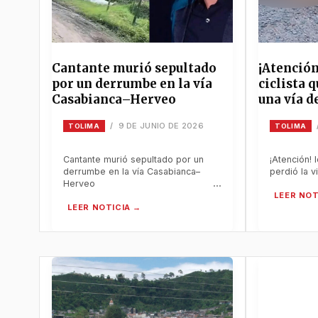
Cantante murió sepultado
¡Atención
por un derrumbe en la vía
ciclista 
Casabianca–Herveo
una vía d
9 DE JUNIO DE 2026
/
TOLIMA
TOLIMA
Cantante murió sepultado por un
¡Atención! 
derrumbe en la vía Casabianca–
perdió la v
Herveo