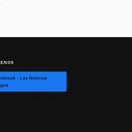
UENOS
cebook - Las Noticias
ague
las noticias del Tolima al instante.