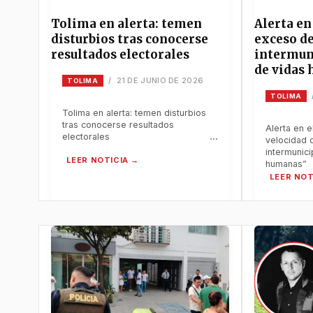
Tolima en alerta: temen
Alerta en
disturbios tras conocerse
exceso de
resultados electorales
intermuni
de vidas
21 DE JUNIO DE 2026
/
TOLIMA
TOLIMA
Tolima en alerta: temen disturbios
tras conocerse resultados
Alerta en 
electorales
velocidad 
intermunici
humanas”