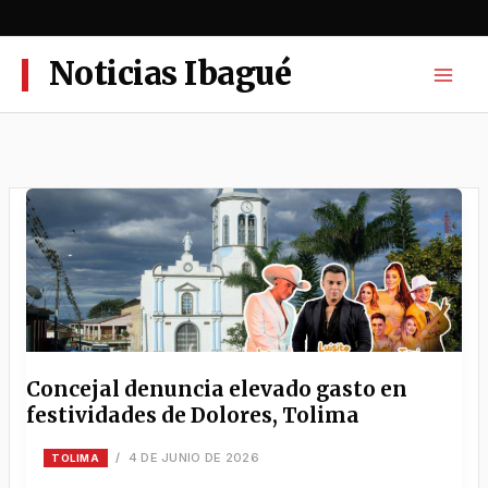
Ir
al
contenido
Noticias Ibagué
Concejal denuncia elevado gasto en
festividades de Dolores, Tolima
4 DE JUNIO DE 2026
/
TOLIMA