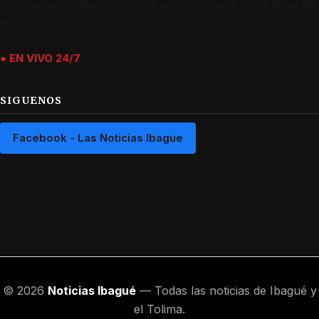
Noticias verificadas, análisis y la voz de la región las 24 horas del
día.
● EN VIVO 24/7
SIGUENOS
Facebook - Las Noticias Ibague
Recibe las noticias del Tolima al instante.
© 2026
Noticias Ibagué
— Todas las noticias de Ibagué y
el Tolima.