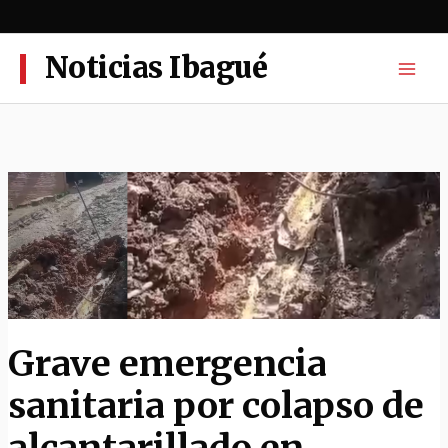
Ir
al
contenido
Noticias Ibagué
Grave emergencia
sanitaria por colapso de
alcantarillado en