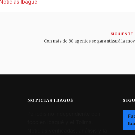
Noticias Ibagué
NOTICIAS IBAGUÉ
SIG
Periodismo independiente con
Fa
foco en Ibagué y el Tolima.
Ib
Noticias verificadas, análisis y la