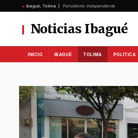
Ir
●
Ibagué, Tolima |
Periodismo independiente
al
contenido
Noticias Ibagué
INICIO
IBAGUÉ
TOLIMA
POLÍTICA