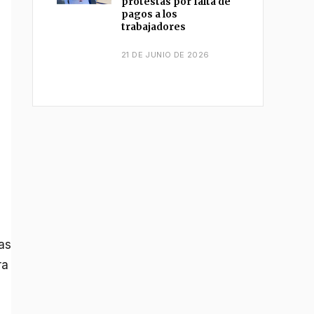
protestas por falta de
e
pagos a los
trabajadores
21 DE JUNIO DE 2026
as
ra