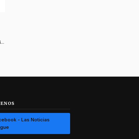
Con más de 80 agentes se garantizará la movilidad durante el Festival Folclórico Colombiano
UENOS
cebook - Las Noticias
ague