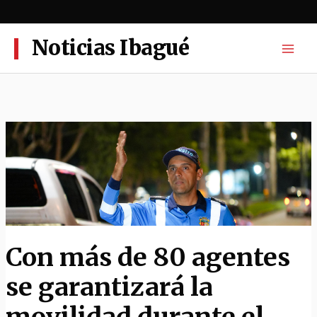
Ir
al
contenido
Noticias Ibagué
Con más de 80 agentes
se garantizará la
movilidad durante el