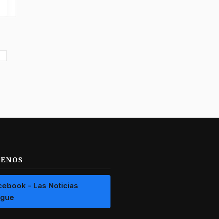
UENOS
cebook - Las Noticias
ague