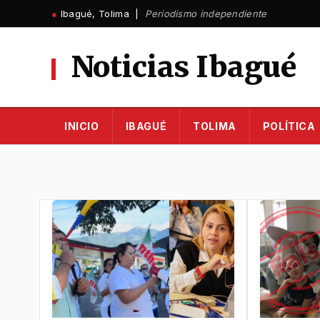
Ir
●
Ibagué, Tolima |
Periodismo independiente
al
contenido
Noticias Ibagué
INICIO
IBAGUÉ
TOLIMA
POLÍTICA