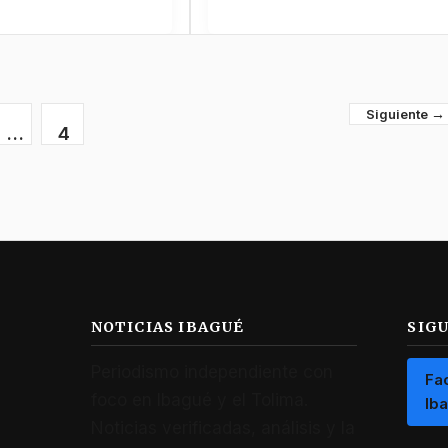
→
…
4
NOTICIAS IBAGUÉ
SIG
Periodismo independiente con
Fa
foco en Ibagué y el Tolima.
Ib
Noticias verificadas, análisis y la