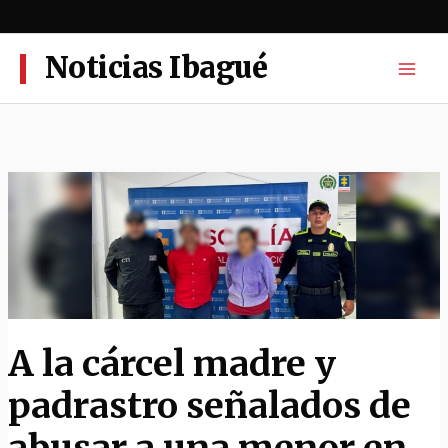
Ir
al
contenido
Noticias Ibagué
A la cárcel madre y
padrastro señalados de
abusar a una menor en