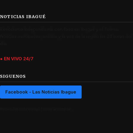
NOTICIAS IBAGUÉ
Periodismo independiente con foco en Ibagué y el Tolima.
Noticias verificadas, análisis y la voz de la región las 24 horas del
día.
● EN VIVO 24/7
SIGUENOS
Facebook - Las Noticias Ibague
Recibe las noticias del Tolima al instante.