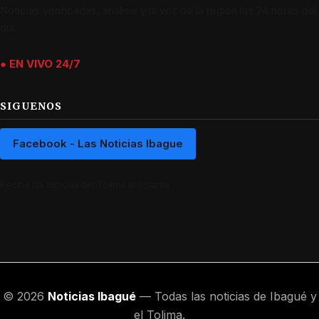
Noticias verificadas, análisis y la voz de la región las 24 horas del
día.
● EN VIVO 24/7
SIGUENOS
Facebook - Las Noticias Ibague
Recibe las noticias del Tolima al instante.
© 2026
Noticias Ibagué
— Todas las noticias de Ibagué y
el Tolima.