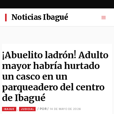
Ir
al
contenido
Noticias Ibagué
¡Abuelito ladrón! Adulto
mayor habría hurtado
un casco en un
parqueadero del centro
de Ibagué
,
/ POR
/
14 DE MAYO DE 2026
IBAGUÉ
JUDICIAL