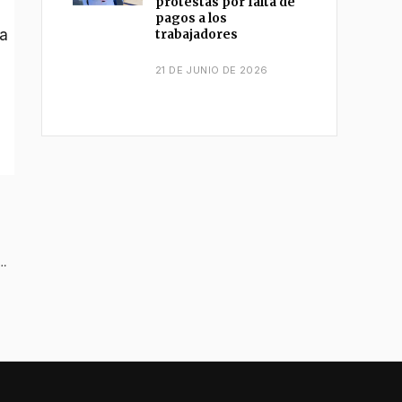
protestas por falta de
pagos a los
 a
trabajadores
21 DE JUNIO DE 2026
tivos: la apuesta de la administración Aranda por transformar Ibagué