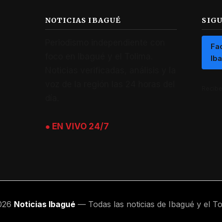
NOTICIAS IBAGUÉ
SIG
Periodismo independiente con
Fa
foco en Ibagué y el Tolima.
Ib
Noticias verificadas, análisis y la
voz de la región las 24 horas del
Recibe 
día.
● EN VIVO 24/7
026
Noticias Ibagué
— Todas las noticias de Ibagué y el To