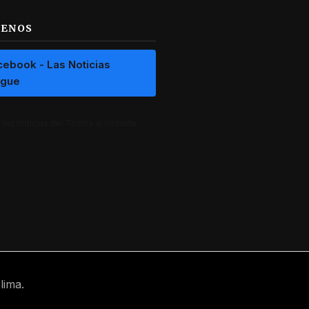
UENOS
cebook - Las Noticias
ague
las noticias del Tolima al instante.
lima.