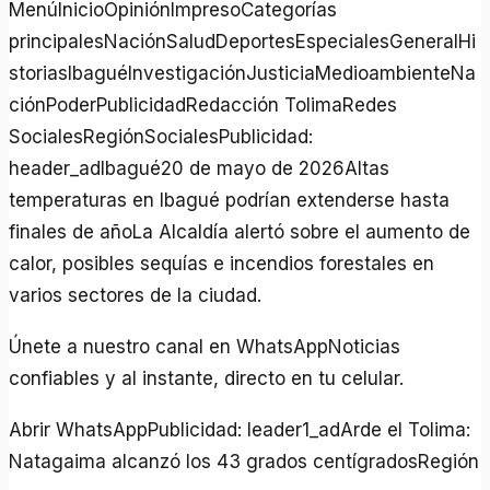
MenúInicioOpiniónImpresoCategorías
principalesNaciónSaludDeportesEspecialesGeneralHi
storiasIbaguéInvestigaciónJusticiaMedioambienteNa
ciónPoderPublicidadRedacción TolimaRedes
SocialesRegiónSocialesPublicidad:
header_adIbagué20 de mayo de 2026Altas
temperaturas en Ibagué podrían extenderse hasta
finales de añoLa Alcaldía alertó sobre el aumento de
calor, posibles sequías e incendios forestales en
varios sectores de la ciudad.
Únete a nuestro canal en WhatsAppNoticias
confiables y al instante, directo en tu celular.
Abrir WhatsAppPublicidad: leader1_adArde el Tolima:
Natagaima alcanzó los 43 grados centígradosRegión