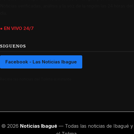
Noticias verificadas, análisis y la voz de la región las 24 horas del
día.
● EN VIVO 24/7
SIGUENOS
Facebook - Las Noticias Ibague
Recibe las noticias del Tolima al instante.
© 2026
Noticias Ibagué
— Todas las noticias de Ibagué y
el Tolima.