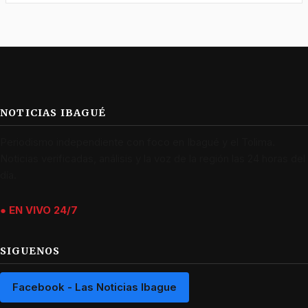
NOTICIAS IBAGUÉ
Periodismo independiente con foco en Ibagué y el Tolima.
Noticias verificadas, análisis y la voz de la región las 24 horas del
día.
● EN VIVO 24/7
SIGUENOS
Facebook - Las Noticias Ibague