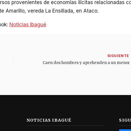
rsos provenientes de economías ilícitas relacionadas c
te Amarillo, vereda La Ensillada, en Ataco.
ook:
Noticias Ibagué
Caen do
NOTICIAS IBAGUÉ
SIG