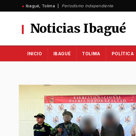
Ir
●
Ibagué, Tolima |
Periodismo independiente
al
contenido
Noticias Ibagué
INICIO
IBAGUÉ
TOLIMA
POLÍTICA