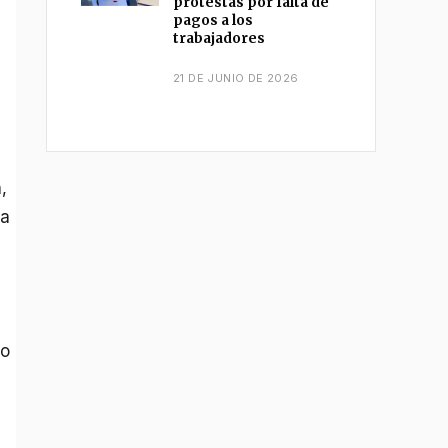
protestas por falta de
pagos a los
trabajadores
21 DE JUNIO DE 2026
,
ra
do
a