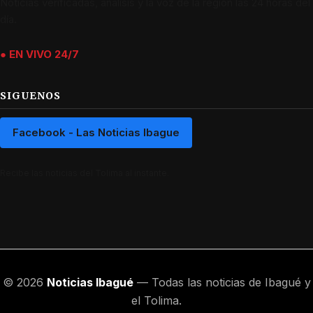
Noticias verificadas, análisis y la voz de la región las 24 horas del
día.
● EN VIVO 24/7
SIGUENOS
Facebook - Las Noticias Ibague
Recibe las noticias del Tolima al instante.
© 2026
Noticias Ibagué
— Todas las noticias de Ibagué y
el Tolima.