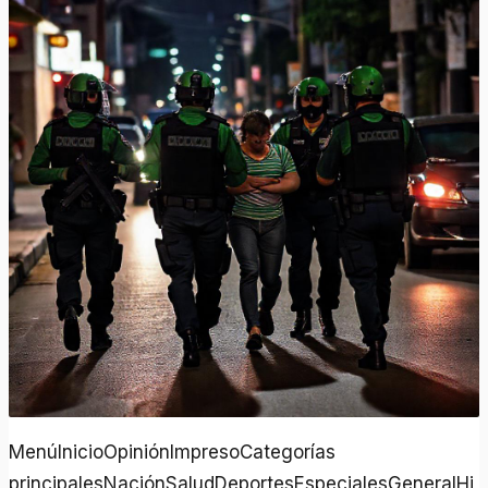
MenúInicioOpiniónImpresoCategorías
principalesNaciónSaludDeportesEspecialesGeneralHi