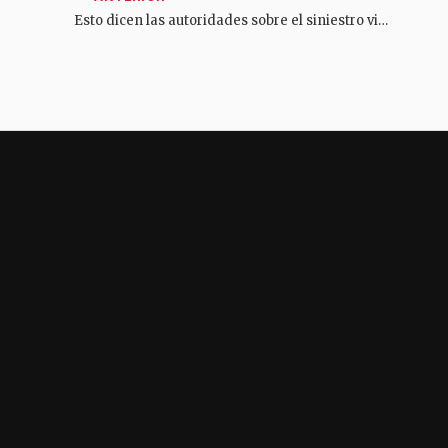
Esto dicen las autoridades sobre el siniestro vial que dejó una persona fallecida en Ibagué