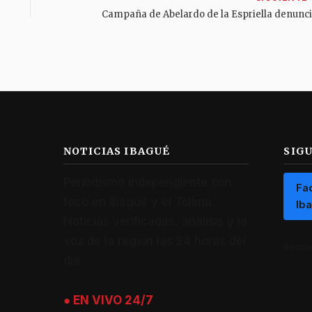
NOTICIAS IBAGUÉ
SIG
Periodismo independiente con
Fa
foco en Ibagué y el Tolima.
Ib
Noticias verificadas, análisis y la
voz de la región las 24 horas del
Recibe 
día.
● EN VIVO 24/7