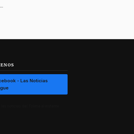
Campaña de Abelardo de la Espriella denuncia amenaza de muerte por parte de abogado del Polo Democrático
UENOS
cebook - Las Noticias
ague
las noticias del Tolima al instante.