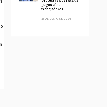
protestas por falta de
os
pagos a los
trabajadores
21 DE JUNIO DE 2026
do
un