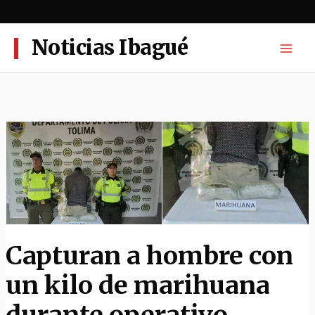
Ir
al
contenido
Noticias Ibagué
Capturan a hombre con
un kilo de marihuana
durante operativo