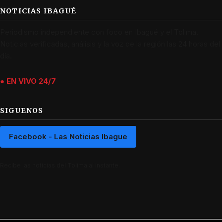
NOTICIAS IBAGUÉ
Periodismo independiente con foco en Ibagué y el Tolima.
Noticias verificadas, análisis y la voz de la región las 24 horas del
día.
● EN VIVO 24/7
SIGUENOS
Facebook - Las Noticias Ibague
Recibe las noticias del Tolima al instante.