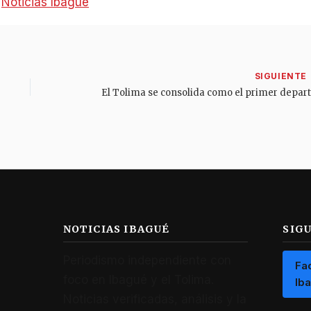
:
Noticias Ibagué
NOTICIAS IBAGUÉ
SIG
Periodismo independiente con
Fa
foco en Ibagué y el Tolima.
Ib
Noticias verificadas, análisis y la