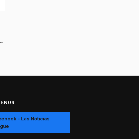
El Tolima se consolida como el primer departamento del país con un Comité Departamental de Transporte Fluvial
UENOS
cebook - Las Noticias
ague