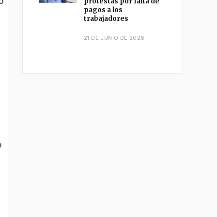
ó
protestas por falta de
pagos a los
trabajadores
21 DE JUNIO DE 2026
o