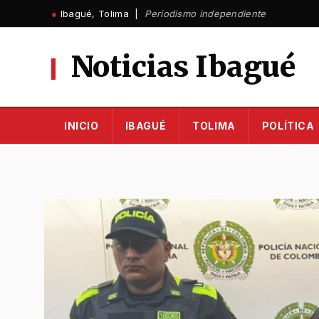
Ir
●
Ibagué, Tolima |
Periodismo independiente
al
contenido
Noticias Ibagué
INICIO
IBAGUÉ
TOLIMA
POLÍTICA