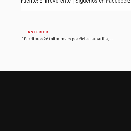
Fuente: El Irreverente | Síguenos en Facebook
“Perdimos 26 tolimenses por fiebre amarilla, que pudieron evitarse”: secretaria de Salud del Tolima