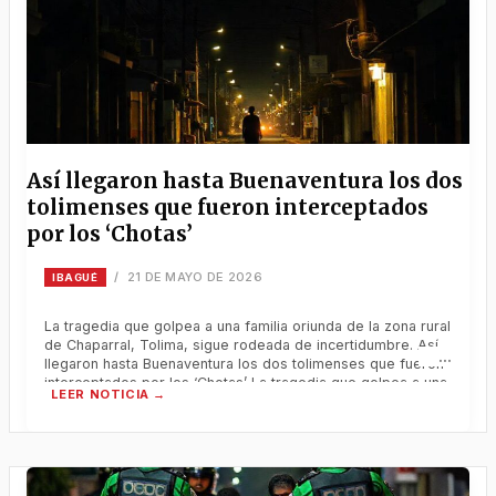
Así llegaron hasta Buenaventura los dos
tolimenses que fueron interceptados
por los ‘Chotas’
21 DE MAYO DE 2026
/
IBAGUÉ
La tragedia que golpea a una familia oriunda de la zona rural
de Chaparral, Tolima, sigue rodeada de incertidumbre. Así
llegaron hasta Buenaventura los dos tolimenses que fueron
interceptados por los ‘Chotas’ La tragedia que golpea a una
familia oriunda de la zona rural de Chaparral, Tolima, sigue
rodeada de incertidumbre. Mientras las autoridades
confirmaron