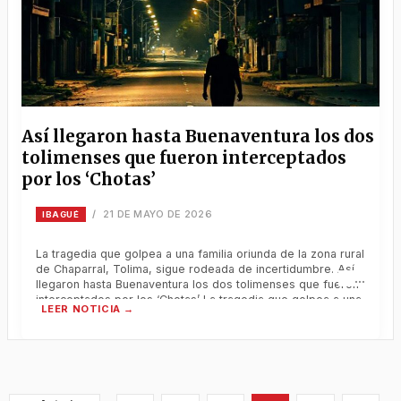
Así llegaron hasta Buenaventura los dos
tolimenses que fueron interceptados
por los ‘Chotas’
21 DE MAYO DE 2026
/
IBAGUÉ
La tragedia que golpea a una familia oriunda de la zona rural
de Chaparral, Tolima, sigue rodeada de incertidumbre. Así
llegaron hasta Buenaventura los dos tolimenses que fueron
interceptados por los ‘Chotas’ La tragedia que golpea a una
familia oriunda de la zona rural de Chaparral, Tolima, sigue
rodeada de incertidumbre. Mientras las autoridades
confirmaron