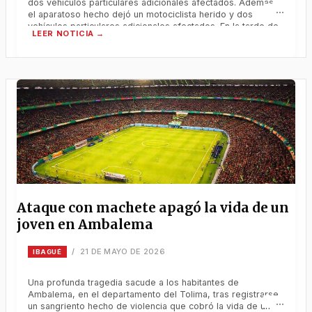
dos vehículos particulares adicionales afectados. Además,
el aparatoso hecho dejó un motociclista herido y dos
vehículos particulares adicionales afectados. En la tarde de
este martes 21 de abril de 2026, se presentó un trágico
accidente de tránsito que cobró la vida de un ciudadano en
condición
Ataque con machete apagó la vida de un
joven en Ambalema
21 DE MAYO DE 2026
/
IBAGUÉ
Una profunda tragedia sacude a los habitantes de
Ambalema, en el departamento del Tolima, tras registrarse
un sangriento hecho de violencia que cobró la vida de un