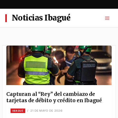
Ir
al
contenido
Noticias Ibagué
Capturan al “Rey” del cambiazo de
tarjetas de débito y crédito en Ibagué
21 DE MAYO DE 2026
/
IBAGUÉ