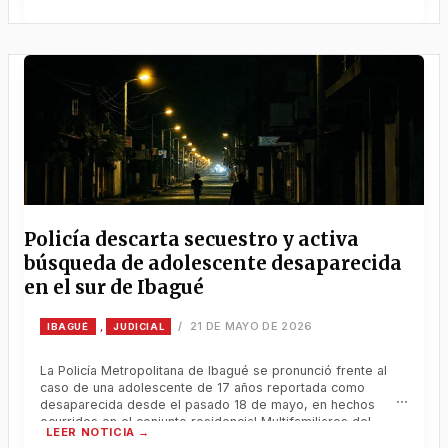
Yulixa Consuelo Toloza, la justicia se concentra hoy con
quienes habrían ayudado a encubrir
Policía descarta secuestro y activa
búsqueda de adolescente desaparecida
en el sur de Ibagué
21 DE MAYO DE 2026
,
/
IBAGUÉ
JUDICIAL
La Policía Metropolitana de Ibagué se pronunció frente al
caso de una adolescente de 17 años reportada como
desaparecida desde el pasado 18 de mayo, en hechos
ocurridos en el conjunto residencial Multifamiliares del
Tejar, ubicado en el sur de la capital tolimense. Policía