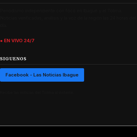
Periodismo independiente con foco en Ibagué y el Tolima.
Noticias verificadas, análisis y la voz de la región las 24 horas del
día.
● EN VIVO 24/7
SIGUENOS
Facebook - Las Noticias Ibague
Recibe las noticias del Tolima al instante.