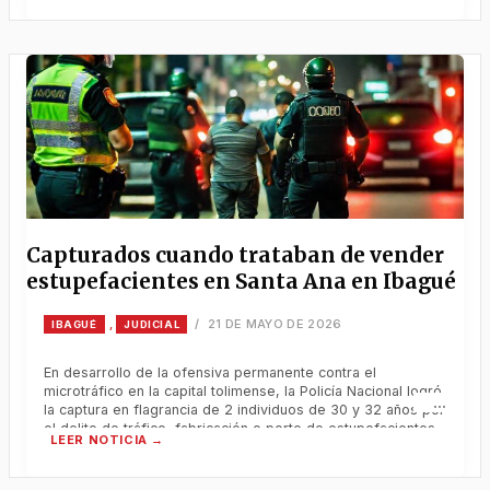
descarta secuestro y activa búsqueda de adolescente
desaparecida en el sur
Capturados cuando trataban de vender
estupefacientes en Santa Ana en Ibagué
21 DE MAYO DE 2026
,
/
IBAGUÉ
JUDICIAL
En desarrollo de la ofensiva permanente contra el
microtráfico en la capital tolimense, la Policía Nacional logró
la captura en flagrancia de 2 individuos de 30 y 32 años por
el delito de tráfico, fabricación o porte de estupefacientes.
En desarrollo de la ofensiva permanente contra el
microtráfico en la capital tolimense, la Policía Nacional