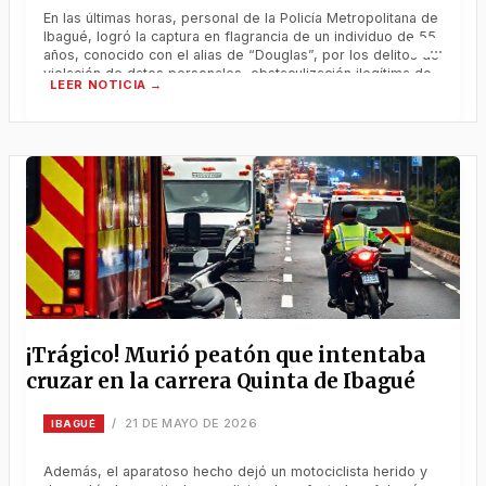
En las últimas horas, personal de la Policía Metropolitana de
Ibagué, logró la captura en flagrancia de un individuo de 55
años, conocido con el alias de “Douglas”, por los delitos de
violación de datos personales, obstaculización ilegítima de
sistema informático o red de telecomunicación y falsedad
en documento privado. Durante el procedimiento policial,
las […]
¡Trágico! Murió peatón que intentaba
cruzar en la carrera Quinta de Ibagué
21 DE MAYO DE 2026
/
IBAGUÉ
Además, el aparatoso hecho dejó un motociclista herido y