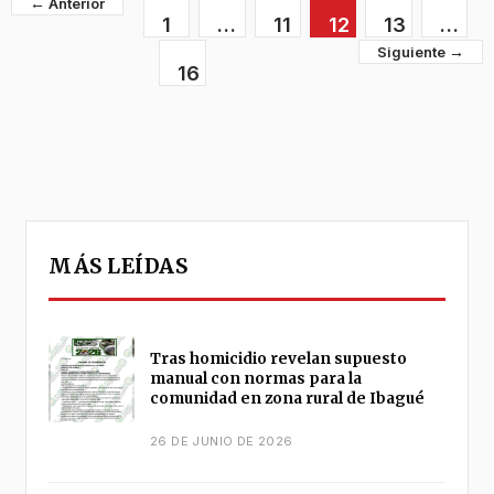
←
1
…
11
12
13
…
→
16
MÁS LEÍDAS
Tras homicidio revelan supuesto
manual con normas para la
comunidad en zona rural de Ibagué
26 DE JUNIO DE 2026