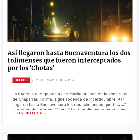
Así llegaron hasta Buenaventura los dos
tolimenses que fueron interceptados
por los ‘Chotas’
21 DE MAYO DE 2026
/
IBAGUÉ
La tragedia que golpea a una familia oriunda de la zona rural
de Chaparral, Tolima, sigue rodeada de incertidumbre. Así
llegaron hasta Buenaventura los dos tolimenses que fueron
interceptados por los ‘Chotas’ La tragedia que golpea a una
familia oriunda de la zona rural de Chaparral, Tolima, sigue
rodeada de incertidumbre. Mientras las autoridades
confirmaron