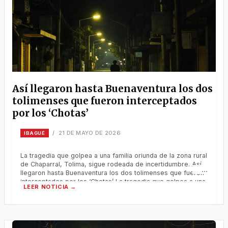
Así llegaron hasta Buenaventura los dos
tolimenses que fueron interceptados
por los ‘Chotas’
21 DE MAYO DE 2026
/
IBAGUÉ
La tragedia que golpea a una familia oriunda de la zona rural
de Chaparral, Tolima, sigue rodeada de incertidumbre. Así
llegaron hasta Buenaventura los dos tolimenses que fueron
interceptados por los ‘Chotas’ La tragedia que golpea a una
familia oriunda de la zona rural de Chaparral, Tolima, sigue
rodeada de incertidumbre. Mientras las autoridades
confirmaron