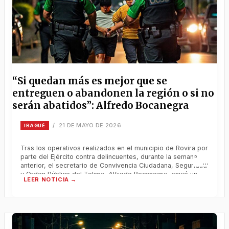
“Si quedan más es mejor que se
entreguen o abandonen la región o si no
serán abatidos”: Alfredo Bocanegra
21 DE MAYO DE 2026
/
IBAGUÉ
Tras los operativos realizados en el municipio de Rovira por
parte del Ejército contra delincuentes, durante la semana
anterior, el secretario de Convivencia Ciudadana, Seguridad
y Orden Público del Tolima, Alfredo Bocanegra, envió un
fuerte mensaje a los delincuentes y le pidió a la comunidad
no dejarse intimidar por estos bandidos.