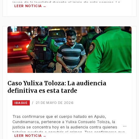
joven de la localidad durante el inicio de esta semana. La
víctima falleció en un centro médico tras verse involucrado
en un presunto caso de intoleracia. Una profunda
Caso Yulixa Toloza: La audiencia
definitiva es esta tarde
21 DE MAYO DE 2026
/
IBAGUÉ
Tras confirmarse que el cuerpo hallado en Apulo,
Cundinamarca, pertenece a Yulixa Consuelo Toloza, la
justicia se concentra hoy en la audiencia contra quienes
habrían ayudado a encubrir el crimen. Tras confirmarse que
el cuerpo hallado en Apulo, Cundinamarca, pertenece a