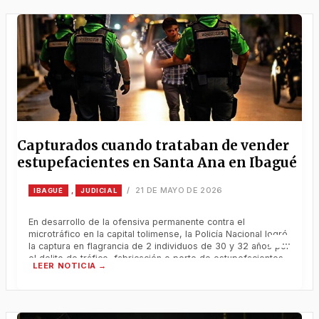
Capturados cuando trataban de vender
estupefacientes en Santa Ana en Ibagué
21 DE MAYO DE 2026
,
/
IBAGUÉ
JUDICIAL
En desarrollo de la ofensiva permanente contra el
microtráfico en la capital tolimense, la Policía Nacional logró
la captura en flagrancia de 2 individuos de 30 y 32 años por
el delito de tráfico, fabricación o porte de estupefacientes.
En desarrollo de la ofensiva permanente contra el
microtráfico en la capital tolimense, la Policía Nacional