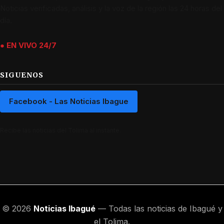
Noticias verificadas, análisis y la voz de la región las 24 horas del
día.
● EN VIVO 24/7
SIGUENOS
Facebook - Las Noticias Ibague
Recibe las noticias del Tolima al instante.
© 2026
Noticias Ibagué
— Todas las noticias de Ibagué y
el Tolima.