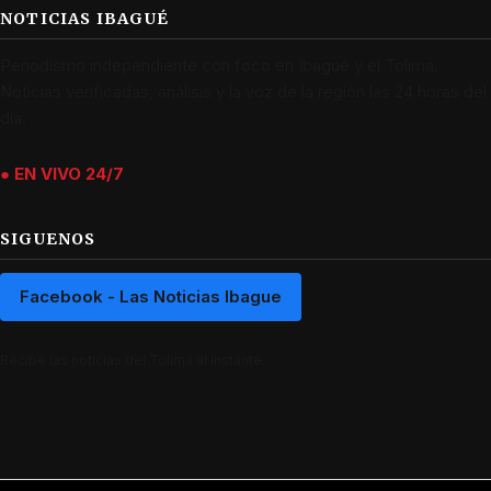
NOTICIAS IBAGUÉ
Periodismo independiente con foco en Ibagué y el Tolima.
Noticias verificadas, análisis y la voz de la región las 24 horas del
día.
● EN VIVO 24/7
SIGUENOS
Facebook - Las Noticias Ibague
Recibe las noticias del Tolima al instante.