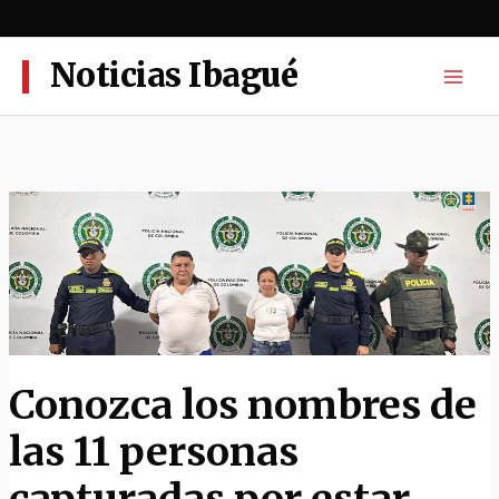
Ir
al
contenido
Noticias Ibagué
Conozca los nombres de
las 11 personas
capturadas por estar