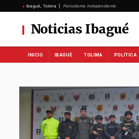
Ir
●
Ibagué, Tolima |
Periodismo independiente
al
contenido
Noticias Ibagué
INICIO
IBAGUÉ
TOLIMA
POLÍTICA