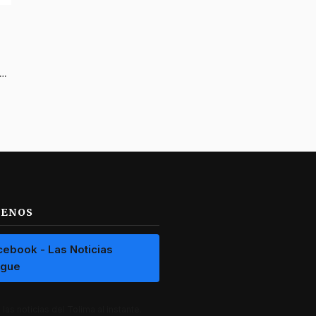
mprendedores denuncian presuntas irregularidades y persecución policial en Coello, Tolima
UENOS
cebook - Las Noticias
ague
las noticias del Tolima al instante.