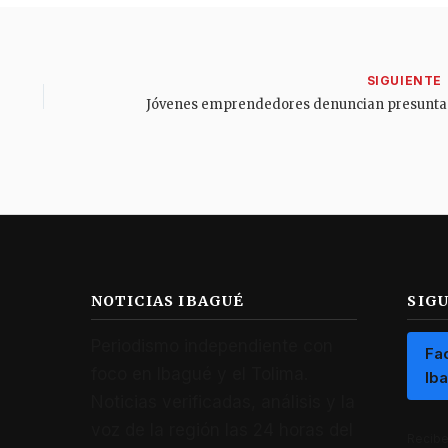
Jóvenes e
NOTICIAS IBAGUÉ
SIG
Periodismo independiente con
Fa
foco en Ibagué y el Tolima.
Ib
Noticias verificadas, análisis y la
voz de la región las 24 horas del
Recibe 