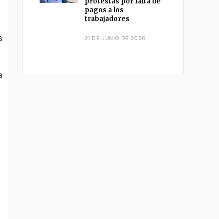
protestas por falta de
pagos a los
trabajadores
s
21 DE JUNIO DE 2026
a
,