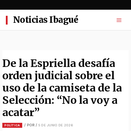
Ir
al
contenido
Noticias Ibagué
De la Espriella desafía
orden judicial sobre el
uso de la camiseta de la
Selección: “No la voy a
acatar”
/ POR
/
5 DE JUNIO DE 2026
POLÍTICA