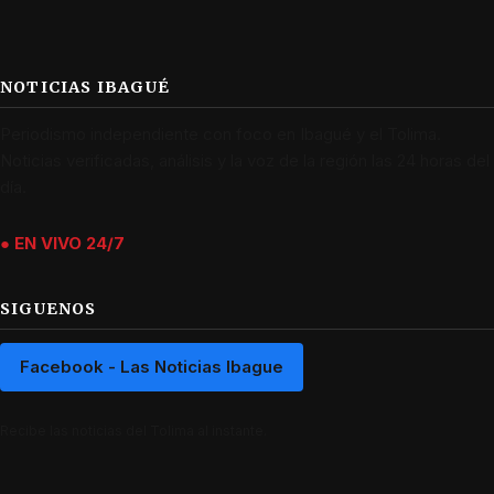
NOTICIAS IBAGUÉ
Periodismo independiente con foco en Ibagué y el Tolima.
Noticias verificadas, análisis y la voz de la región las 24 horas del
día.
● EN VIVO 24/7
SIGUENOS
Facebook - Las Noticias Ibague
Recibe las noticias del Tolima al instante.