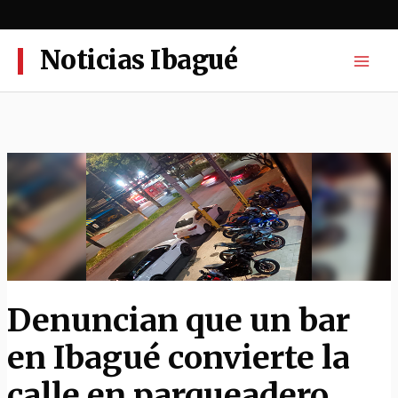
Ir
al
contenido
Noticias Ibagué
Denuncian que un bar
en Ibagué convierte la
calle en parqueadero