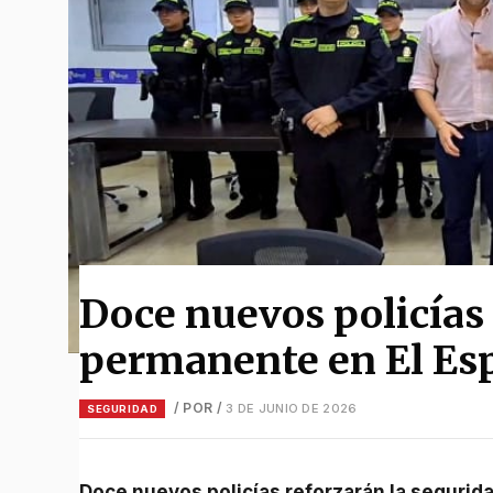
Doce nuevos policías 
permanente en El Es
/ POR
/
3 DE JUNIO DE 2026
SEGURIDAD
Doce nuevos policías reforzarán la segurid