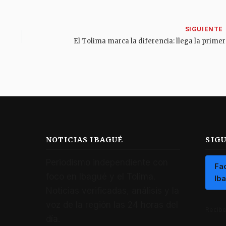
El Tolima m
NOTICIAS IBAGUÉ
SIG
Periodismo independiente con
Fa
foco en Ibagué y el Tolima.
Ib
Noticias verificadas, análisis y la
voz de la región las 24 horas del
Recibe 
día.