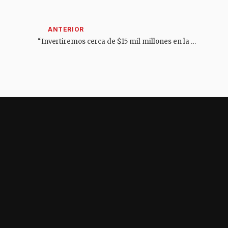
“Invertiremos cerca de $15 mil millones en la vía Carmen de Apicalá – Melgar”: gobernadora del Tolima