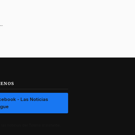
arca la diferencia: llega la primera clínica móvil para atender a perros y gatos en todo el departamento
UENOS
cebook - Las Noticias
ague
las noticias del Tolima al instante.