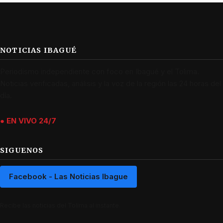
NOTICIAS IBAGUÉ
Periodismo independiente con foco en Ibagué y el Tolima.
Noticias verificadas, análisis y la voz de la región las 24 horas del
día.
● EN VIVO 24/7
SIGUENOS
Facebook - Las Noticias Ibague
Recibe las noticias del Tolima al instante.