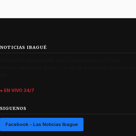
NOTICIAS IBAGUÉ
Periodismo independiente con foco en Ibagué y el Tolima.
Noticias verificadas, análisis y la voz de la región las 24 horas del
día.
● EN VIVO 24/7
SIGUENOS
Facebook - Las Noticias Ibague