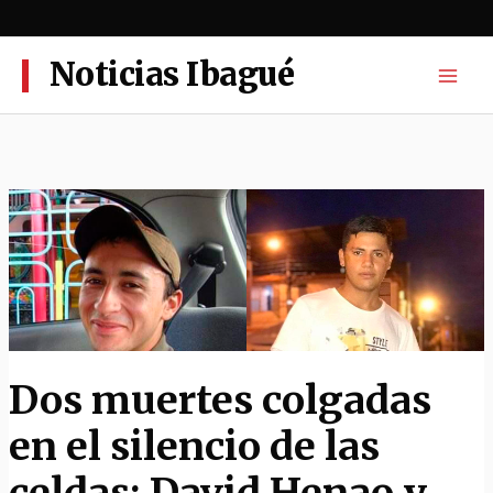
Ir
al
contenido
Noticias Ibagué
Dos muertes colgadas
en el silencio de las
celdas: David Henao y