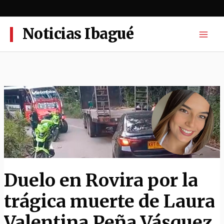
Ir
al
contenido
Noticias Ibagué
Duelo en Rovira por la
trágica muerte de Laura
Valentina Peña Vásquez