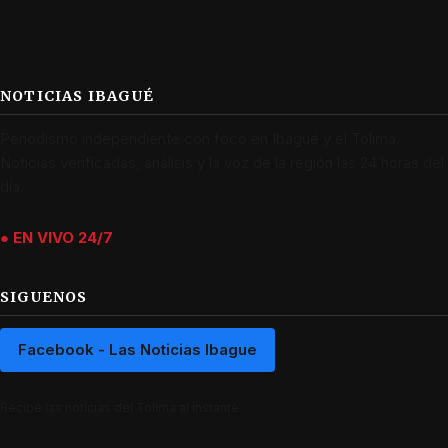
NOTICIAS IBAGUÉ
Periodismo independiente con foco en Ibagué y el Tolima.
Noticias verificadas, análisis y la voz de la región las 24 horas del
día.
● EN VIVO 24/7
SIGUENOS
Facebook - Las Noticias Ibague
Recibe las noticias del Tolima al instante.