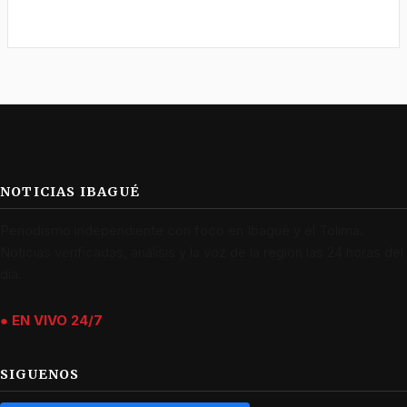
NOTICIAS IBAGUÉ
Periodismo independiente con foco en Ibagué y el Tolima.
Noticias verificadas, análisis y la voz de la región las 24 horas del
día.
● EN VIVO 24/7
SIGUENOS