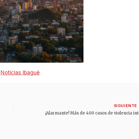
:
Noticias Ibagué
¡Alarmant