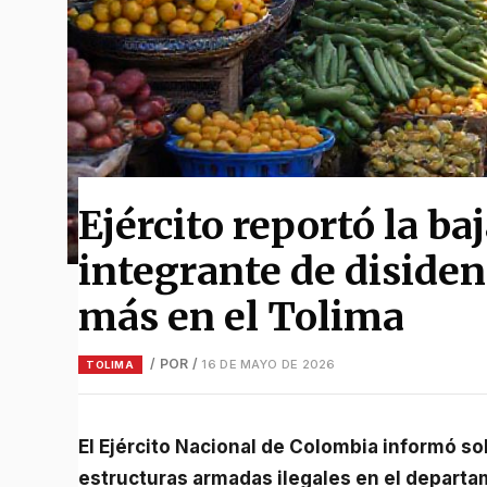
Ejército reportó la ba
integrante de disiden
más en el Tolima
/ POR
/
16 DE MAYO DE 2026
TOLIMA
El Ejército Nacional de Colombia informó sobre un nuevo resultado operacional contra
estructuras armadas ilegales en el departa