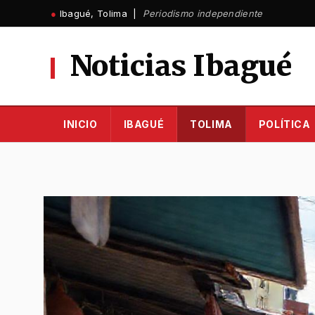
Ir
●
Ibagué, Tolima |
Periodismo independiente
al
contenido
Noticias Ibagué
INICIO
IBAGUÉ
TOLIMA
POLÍTICA