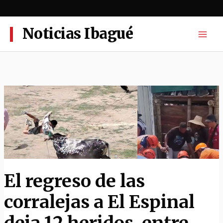
Ir
al
contenido
Noticias Ibagué
El regreso de las
corralejas a El Espinal
deja 12 heridos, entre