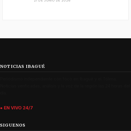
21 DE JUNIO DE 2026
NOTICIAS IBAGUÉ
Periodismo independiente con foco en Ibagué y el Tolima.
Noticias verificadas, análisis y la voz de la región las 24 horas del
día.
● EN VIVO 24/7
SIGUENOS