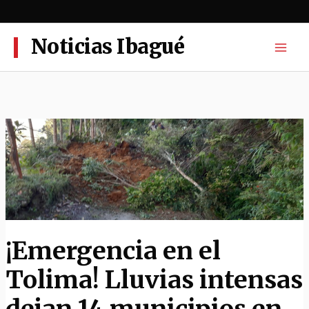
Ir
al
contenido
Noticias Ibagué
¡Emergencia en el
Tolima! Lluvias intensas
dejan 14 municipios en