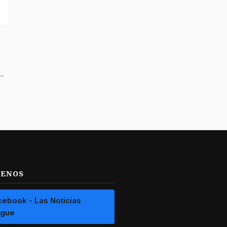
do apartamentero que robaba al norte de Ibagué
UENOS
cebook - Las Noticias
ague