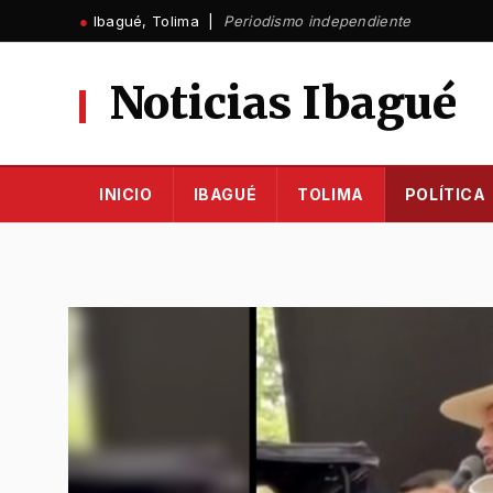
Ir
●
Ibagué, Tolima |
Periodismo independiente
al
contenido
Noticias Ibagué
INICIO
IBAGUÉ
TOLIMA
POLÍTICA