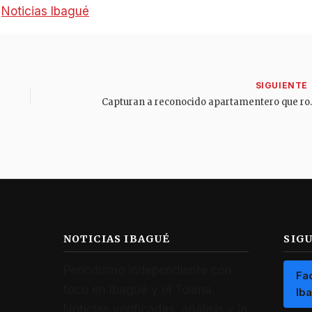
:
Noticias Ibagué
Capturan a reconoci
NOTICIAS IBAGUÉ
SIG
Periodismo independiente con
Fa
foco en Ibagué y el Tolima.
Ib
Noticias verificadas, análisis y la