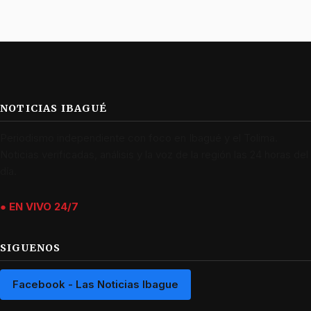
NOTICIAS IBAGUÉ
Periodismo independiente con foco en Ibagué y el Tolima.
Noticias verificadas, análisis y la voz de la región las 24 horas del
día.
● EN VIVO 24/7
SIGUENOS
Facebook - Las Noticias Ibague