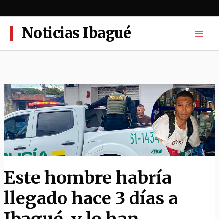
Ir
al
contenido
Noticias Ibagué
Este hombre habría
llegado hace 3 días a
Ibagué, y lo han