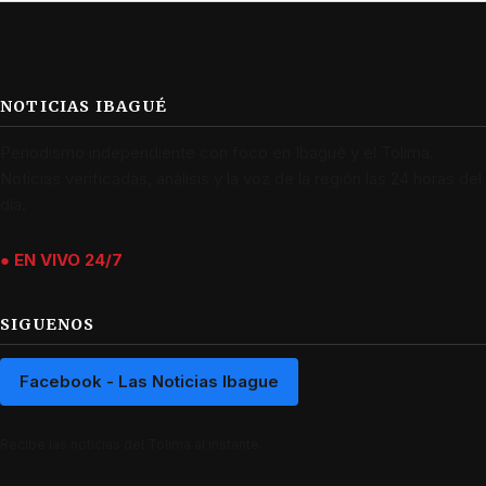
NOTICIAS IBAGUÉ
Periodismo independiente con foco en Ibagué y el Tolima.
Noticias verificadas, análisis y la voz de la región las 24 horas del
día.
● EN VIVO 24/7
SIGUENOS
Facebook - Las Noticias Ibague
Recibe las noticias del Tolima al instante.