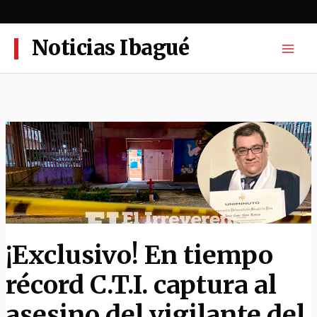
Ir
al
contenido
Noticias Ibagué
¡Exclusivo! En tiempo
récord C.T.I. captura al
asesino del vigilante del