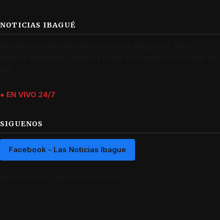
NOTICIAS IBAGUÉ
Periodismo independiente con foco en Ibagué y el Tolima.
Noticias verificadas, análisis y la voz de la región las 24 horas del
día.
● EN VIVO 24/7
SIGUENOS
Facebook - Las Noticias Ibague
Recibe las noticias del Tolima al instante.