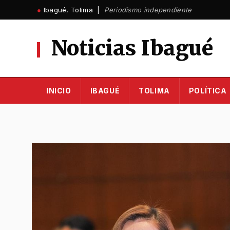
Ir
●
Ibagué, Tolima |
Periodismo independiente
al
contenido
Noticias Ibagué
INICIO
IBAGUÉ
TOLIMA
POLÍTICA