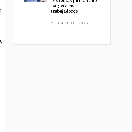
protestas por falta de
pagos a los
o
trabajadores
21 DE JUNIO DE 2026
,
l