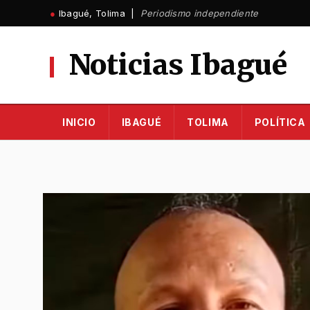
Ir
●
Ibagué, Tolima |
Periodismo independiente
al
contenido
Noticias Ibagué
INICIO
IBAGUÉ
TOLIMA
POLÍTICA