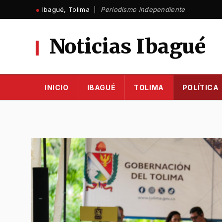
Ir
●
Ibagué, Tolima |
Periodismo independiente
al
contenido
Noticias Ibagué
INICIO
IBAGUÉ
TOLIMA
POLÍTICA