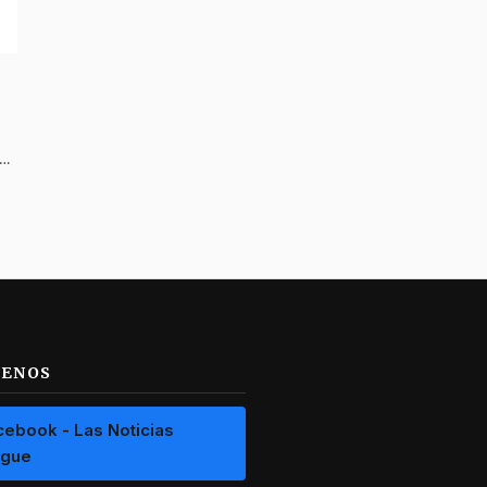
 Tolima celebró el Día de las Madres con mujeres de la tercera edad
UENOS
cebook - Las Noticias
ague