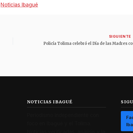
:
Noticias Ibagué
Policía
NOTICIAS IBAGUÉ
SIG
Periodismo independiente con
Fa
foco en Ibagué y el Tolima.
Ib
Noticias verificadas, análisis y la