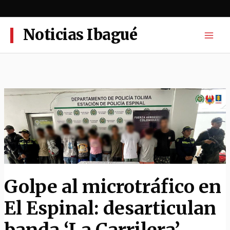
Ir
al
contenido
Noticias Ibagué
Golpe al microtráfico en
El Espinal: desarticulan
banda ‘La Carrilera’