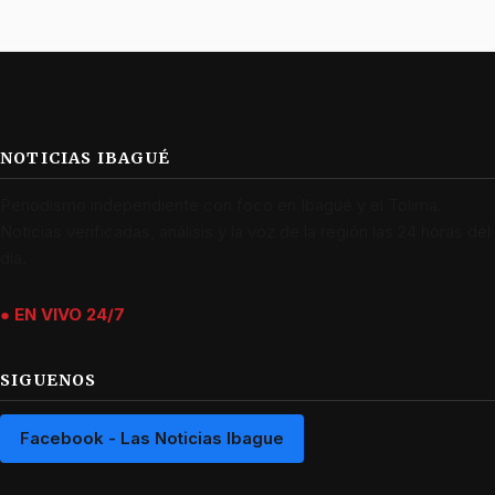
NOTICIAS IBAGUÉ
Periodismo independiente con foco en Ibagué y el Tolima.
Noticias verificadas, análisis y la voz de la región las 24 horas del
día.
● EN VIVO 24/7
SIGUENOS
Facebook - Las Noticias Ibague