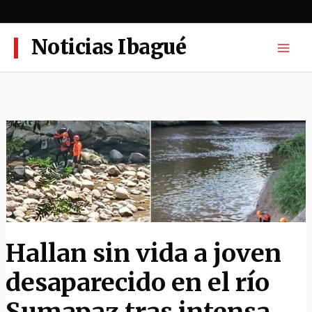
Ir
al
contenido
Noticias Ibagué
Hallan sin vida a joven
desaparecido en el río
Sumapaz tras intensa