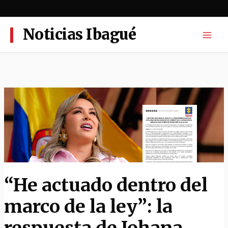
Ir
al
contenido
Noticias Ibagué
“He actuado dentro del
marco de la ley”: la
respuesta de Johana